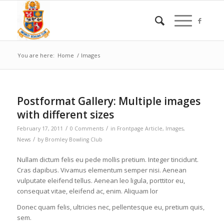
You are here:
Home
/
Images
Postformat Gallery: Multiple images
with different sizes
/
/
February 17, 2011
0 Comments
in
Frontpage Article
,
Images
,
/
News
by
Bromley Bowling Club
Nullam dictum felis eu pede mollis pretium. Integer tincidunt.
Cras dapibus. Vivamus elementum semper nisi. Aenean
vulputate eleifend tellus. Aenean leo ligula, porttitor eu,
consequat vitae, eleifend ac, enim. Aliquam lor
Donec quam felis, ultricies nec, pellentesque eu, pretium quis,
sem.