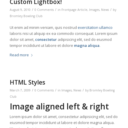
Custom Lightbox!
/
/
/
August 9, 2010
0 Comments
in
Frontpage Article
,
Images
,
News
by
Bromley Bowling Club
Ut enim ad minim veniam, quis nostrud
exercitation ullamco
laboris nisi ut aliquip ex ea commodo consequat. Lorem ipsum
dolor sit amet,
consectetur
adipisicing elit, sed do eiusmod
tempor incididunt ut labore et dolore
magna aliqua
.
Read more
HTML Styles
/
/
/
March 7, 2009
0 Comments
in
Images
,
News
by
Bromley Bowling
Club
Image aligned left & right
Lorem ipsum dolor sit amet, consectetur adipisicing elit, sed do
eiusmod tempor incididunt ut labore et dolore magna aliqua.