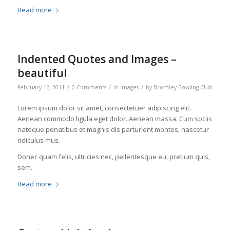
Read more
Indented Quotes and Images –
beautiful
/
/
/
February 12, 2011
0 Comments
in
Images
by
Bromley Bowling Club
Lorem ipsum dolor sit amet, consectetuer adipiscing elit.
Aenean commodo ligula eget dolor. Aenean massa. Cum sociis
natoque penatibus et magnis dis parturient montes, nascetur
ridiculus mus.
Donec quam felis, ultricies nec, pellentesque eu, pretium quis,
sem.
Read more