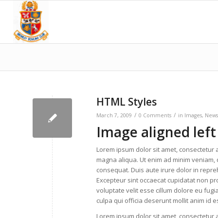
HTML Styles
/
/
March 7, 2009
0 Comments
in
Images
,
News
Image aligned left
Lorem ipsum dolor sit amet, consectetur a
magna aliqua. Ut enim ad minim veniam, q
consequat. Duis aute irure dolor in repreh
Excepteur sint occaecat cupidatat non proi
voluptate velit esse cillum dolore eu fugi
culpa qui officia deserunt mollit anim id 
Lorem ipsum dolor sit amet, consectetur a