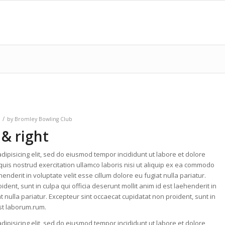
/
by
Bromley Bowling Club
 & right
dipisicing elit, sed do eiusmod tempor incididunt ut labore et dolore
uis nostrud exercitation ullamco laboris nisi ut aliquip ex ea commodo
enderit in voluptate velit esse cillum dolore eu fugiat nulla pariatur.
dent, sunt in culpa qui officia deserunt mollit anim id est laehenderit in
at nulla pariatur. Excepteur sint occaecat cupidatat non proident, sunt in
est laborum.rum.
dipisicing elit, sed do eiusmod tempor incididunt ut labore et dolore